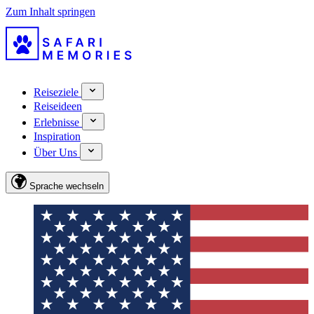
Zum Inhalt springen
Reiseziele
Reiseideen
Erlebnisse
Inspiration
Über Uns
Sprache wechseln