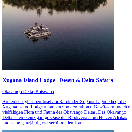
Xugana Island Lodge | Desert & Delta Safaris
Okavango Delta, Botswana
Auf einer idyllischen Insel am Rande der Xugana Lagune liegt die
Xugana Island Lodge umgeben von den ruhigen Gewässern und der
vielfältigen Flora und Fauna des Okavango Deltas. Das Okavango
Delta ist eine einzigartige Oase der Biodiversität im Herzen Afrikas
und seine ganzjährig wasserführenden Kan