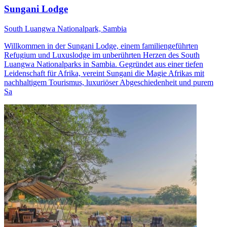
Sungani Lodge
South Luangwa Nationalpark, Sambia
Willkommen in der Sungani Lodge, einem familiengeführten
Refugium und Luxuslodge im unberührten Herzen des South
Luangwa Nationalparks in Sambia. Gegründet aus einer tiefen
Leidenschaft für Afrika, vereint Sungani die Magie Afrikas mit
nachhaltigem Tourismus, luxuriöser Abgeschiedenheit und purem
Sa