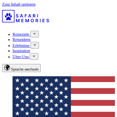
Zum Inhalt springen
Reiseziele
Reiseideen
Erlebnisse
Inspiration
Über Uns
Sprache wechseln