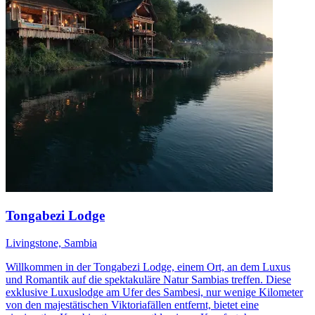
Tongabezi Lodge
Livingstone, Sambia
Willkommen in der Tongabezi Lodge, einem Ort, an dem Luxus
und Romantik auf die spektakuläre Natur Sambias treffen. Diese
exklusive Luxuslodge am Ufer des Sambesi, nur wenige Kilometer
von den majestätischen Viktoriafällen entfernt, bietet eine