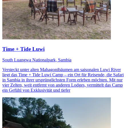
Time + Tide Luwi
South Luangwa Nationalpark, Sambia
Versteckt unter alten Mahagonibäumen am saisonalen Luwi River
liegt das Time + Tide Luwi Camp – ein Ort für Reisende, die Safari
in Sambia in ihrer ursprünglichsten Form erleben möchten. Mit nur
vier Zelten, weit entfernt von anderen Lodges, vermittelt das Camp
ein Gefühl von Exklusivität und tiefer