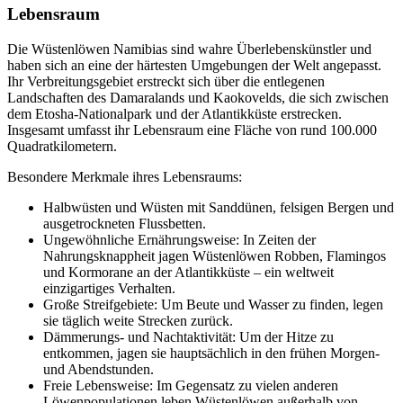
Lebensraum
Die Wüstenlöwen Namibias sind wahre Überlebenskünstler und
haben sich an eine der härtesten Umgebungen der Welt angepasst.
Ihr Verbreitungsgebiet erstreckt sich über die entlegenen
Landschaften des Damaralands und Kaokovelds, die sich zwischen
dem Etosha-Nationalpark und der Atlantikküste erstrecken.
Insgesamt umfasst ihr Lebensraum eine Fläche von rund 100.000
Quadratkilometern.
Besondere Merkmale ihres Lebensraums:
Halbwüsten und Wüsten mit Sanddünen, felsigen Bergen und
ausgetrockneten Flussbetten.
Ungewöhnliche Ernährungsweise: In Zeiten der
Nahrungsknappheit jagen Wüstenlöwen Robben, Flamingos
und Kormorane an der Atlantikküste – ein weltweit
einzigartiges Verhalten.
Große Streifgebiete: Um Beute und Wasser zu finden, legen
sie täglich weite Strecken zurück.
Dämmerungs- und Nachtaktivität: Um der Hitze zu
entkommen, jagen sie hauptsächlich in den frühen Morgen-
und Abendstunden.
Freie Lebensweise: Im Gegensatz zu vielen anderen
Löwenpopulationen leben Wüstenlöwen außerhalb von