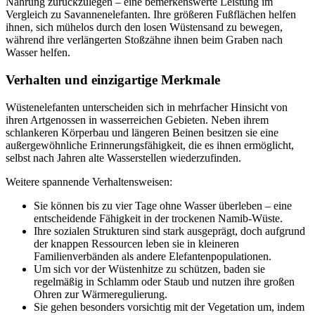
Nahrung zurückzulegen – eine bemerkenswerte Leistung im
Vergleich zu Savannenelefanten. Ihre größeren Fußflächen helfen
ihnen, sich mühelos durch den losen Wüstensand zu bewegen,
während ihre verlängerten Stoßzähne ihnen beim Graben nach
Wasser helfen.
Verhalten und einzigartige Merkmale
Wüstenelefanten unterscheiden sich in mehrfacher Hinsicht von
ihren Artgenossen in wasserreichen Gebieten. Neben ihrem
schlankeren Körperbau und längeren Beinen besitzen sie eine
außergewöhnliche Erinnerungsfähigkeit, die es ihnen ermöglicht,
selbst nach Jahren alte Wasserstellen wiederzufinden.
Weitere spannende Verhaltensweisen:
Sie können bis zu vier Tage ohne Wasser überleben – eine
entscheidende Fähigkeit in der trockenen Namib-Wüste.
Ihre sozialen Strukturen sind stark ausgeprägt, doch aufgrund
der knappen Ressourcen leben sie in kleineren
Familienverbänden als andere Elefantenpopulationen.
Um sich vor der Wüstenhitze zu schützen, baden sie
regelmäßig in Schlamm oder Staub und nutzen ihre großen
Ohren zur Wärmeregulierung.
Sie gehen besonders vorsichtig mit der Vegetation um, indem