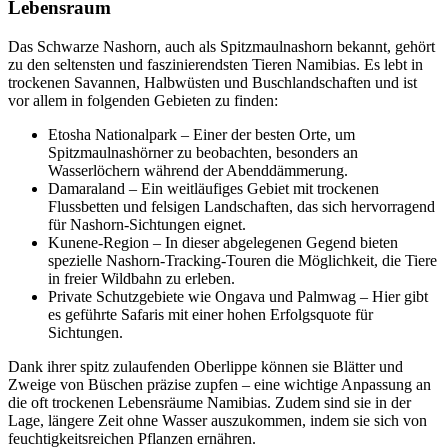
Lebensraum
Das Schwarze Nashorn, auch als Spitzmaulnashorn bekannt, gehört
zu den seltensten und faszinierendsten Tieren Namibias. Es lebt in
trockenen Savannen, Halbwüsten und Buschlandschaften und ist
vor allem in folgenden Gebieten zu finden:
Etosha Nationalpark – Einer der besten Orte, um
Spitzmaulnashörner zu beobachten, besonders an
Wasserlöchern während der Abenddämmerung.
Damaraland – Ein weitläufiges Gebiet mit trockenen
Flussbetten und felsigen Landschaften, das sich hervorragend
für Nashorn-Sichtungen eignet.
Kunene-Region – In dieser abgelegenen Gegend bieten
spezielle Nashorn-Tracking-Touren die Möglichkeit, die Tiere
in freier Wildbahn zu erleben.
Private Schutzgebiete wie Ongava und Palmwag – Hier gibt
es geführte Safaris mit einer hohen Erfolgsquote für
Sichtungen.
Dank ihrer spitz zulaufenden Oberlippe können sie Blätter und
Zweige von Büschen präzise zupfen – eine wichtige Anpassung an
die oft trockenen Lebensräume Namibias. Zudem sind sie in der
Lage, längere Zeit ohne Wasser auszukommen, indem sie sich von
feuchtigkeitsreichen Pflanzen ernähren.