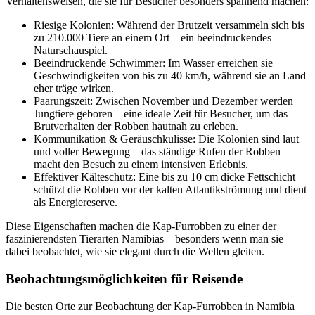
Verhaltensweisen, die sie für Besucher besonders spannend machen:
Riesige Kolonien: Während der Brutzeit versammeln sich bis
zu 210.000 Tiere an einem Ort – ein beeindruckendes
Naturschauspiel.
Beeindruckende Schwimmer: Im Wasser erreichen sie
Geschwindigkeiten von bis zu 40 km/h, während sie an Land
eher träge wirken.
Paarungszeit: Zwischen November und Dezember werden
Jungtiere geboren – eine ideale Zeit für Besucher, um das
Brutverhalten der Robben hautnah zu erleben.
Kommunikation & Geräuschkulisse: Die Kolonien sind laut
und voller Bewegung – das ständige Rufen der Robben
macht den Besuch zu einem intensiven Erlebnis.
Effektiver Kälteschutz: Eine bis zu 10 cm dicke Fettschicht
schützt die Robben vor der kalten Atlantikströmung und dient
als Energiereserve.
Diese Eigenschaften machen die Kap-Furrobben zu einer der
faszinierendsten Tierarten Namibias – besonders wenn man sie
dabei beobachtet, wie sie elegant durch die Wellen gleiten.
Beobachtungsmöglichkeiten für Reisende
Die besten Orte zur Beobachtung der Kap-Furrobben in Namibia