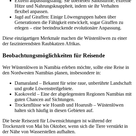
Extrem anpassungsfähig: Sie überleben Sandstürme, extreme
Hitze und Nahrungsknappheit, indem sie ihr Verhalten
flexibel anpassen.
Jagd auf Giraffen: Einige Löwengruppen haben über
Generationen die Fähigkeit entwickelt, sogar Giraffen zu
erlegen – eine beeindruckende evolutionäre Anpassung.
Diese einzigartigen Merkmale machen die Wüstenlöwen zu einer
der faszinierendsten Raubkatzen Afrikas.
Beobachtungsmöglichkeiten für Reisende
Wer Wüstenlöwen in Namibia erleben möchte, sollte eine Reise in
den Nordwesten Namibias planen, insbesondere in:
Damaraland – Bekannt für seine raue, unberührte Landschaft
und große Löwenstreifgebiete.
Kaokoveld – Eine der abgelegensten Regionen Namibias mit
guten Chancen auf Sichtungen.
Trockenflüsse wie Hoanib und Hoarusib – Wüstenlöwen
halten sich häufig in diesen Gebieten auf.
Die beste Reisezeit für Löwensichtungen ist während der
Trockenzeit von Mai bis Oktober, wenn sich die Tiere verstärkt in
der Nähe von Wasserstellen aufhalten.