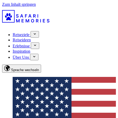
Zum Inhalt springen
Reiseziele
Reiseideen
Erlebnisse
Inspiration
Über Uns
Sprache wechseln