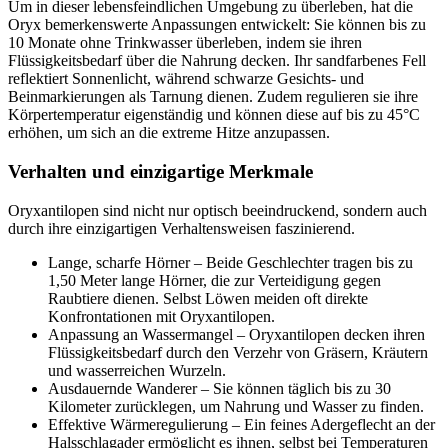
Um in dieser lebensfeindlichen Umgebung zu überleben, hat die
Oryx bemerkenswerte Anpassungen entwickelt: Sie können bis zu
10 Monate ohne Trinkwasser überleben, indem sie ihren
Flüssigkeitsbedarf über die Nahrung decken. Ihr sandfarbenes Fell
reflektiert Sonnenlicht, während schwarze Gesichts- und
Beinmarkierungen als Tarnung dienen. Zudem regulieren sie ihre
Körpertemperatur eigenständig und können diese auf bis zu 45°C
erhöhen, um sich an die extreme Hitze anzupassen.
Verhalten und einzigartige Merkmale
Oryxantilopen sind nicht nur optisch beeindruckend, sondern auch
durch ihre einzigartigen Verhaltensweisen faszinierend.
Lange, scharfe Hörner – Beide Geschlechter tragen bis zu
1,50 Meter lange Hörner, die zur Verteidigung gegen
Raubtiere dienen. Selbst Löwen meiden oft direkte
Konfrontationen mit Oryxantilopen.
Anpassung an Wassermangel – Oryxantilopen decken ihren
Flüssigkeitsbedarf durch den Verzehr von Gräsern, Kräutern
und wasserreichen Wurzeln.
Ausdauernde Wanderer – Sie können täglich bis zu 30
Kilometer zurücklegen, um Nahrung und Wasser zu finden.
Effektive Wärmeregulierung – Ein feines Adergeflecht an der
Halsschlagader ermöglicht es ihnen, selbst bei Temperaturen