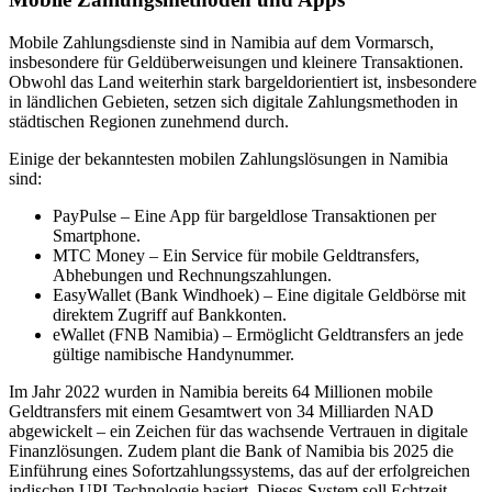
Mobile Zahlungsdienste sind in Namibia auf dem Vormarsch,
insbesondere für Geldüberweisungen und kleinere Transaktionen.
Obwohl das Land weiterhin stark bargeldorientiert ist, insbesondere
in ländlichen Gebieten, setzen sich digitale Zahlungsmethoden in
städtischen Regionen zunehmend durch.
Einige der bekanntesten mobilen Zahlungslösungen in Namibia
sind:
PayPulse – Eine App für bargeldlose Transaktionen per
Smartphone.
MTC Money – Ein Service für mobile Geldtransfers,
Abhebungen und Rechnungszahlungen.
EasyWallet (Bank Windhoek) – Eine digitale Geldbörse mit
direktem Zugriff auf Bankkonten.
eWallet (FNB Namibia) – Ermöglicht Geldtransfers an jede
gültige namibische Handynummer.
Im Jahr 2022 wurden in Namibia bereits 64 Millionen mobile
Geldtransfers mit einem Gesamtwert von 34 Milliarden NAD
abgewickelt – ein Zeichen für das wachsende Vertrauen in digitale
Finanzlösungen. Zudem plant die Bank of Namibia bis 2025 die
Einführung eines Sofortzahlungssystems, das auf der erfolgreichen
indischen UPI-Technologie basiert. Dieses System soll Echtzeit-