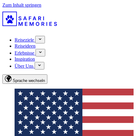
Zum Inhalt springen
Reiseziele
Reiseideen
Erlebnisse
Inspiration
Über Uns
Sprache wechseln