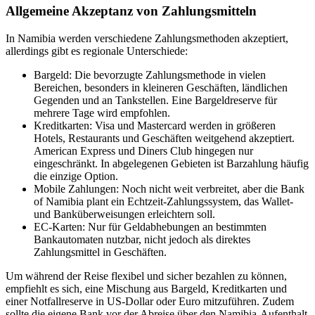
Allgemeine Akzeptanz von Zahlungsmitteln
In Namibia werden verschiedene Zahlungsmethoden akzeptiert,
allerdings gibt es regionale Unterschiede:
Bargeld: Die bevorzugte Zahlungsmethode in vielen
Bereichen, besonders in kleineren Geschäften, ländlichen
Gegenden und an Tankstellen. Eine Bargeldreserve für
mehrere Tage wird empfohlen.
Kreditkarten: Visa und Mastercard werden in größeren
Hotels, Restaurants und Geschäften weitgehend akzeptiert.
American Express und Diners Club hingegen nur
eingeschränkt. In abgelegenen Gebieten ist Barzahlung häufig
die einzige Option.
Mobile Zahlungen: Noch nicht weit verbreitet, aber die Bank
of Namibia plant ein Echtzeit-Zahlungssystem, das Wallet-
und Banküberweisungen erleichtern soll.
EC-Karten: Nur für Geldabhebungen an bestimmten
Bankautomaten nutzbar, nicht jedoch als direktes
Zahlungsmittel in Geschäften.
Um während der Reise flexibel und sicher bezahlen zu können,
empfiehlt es sich, eine Mischung aus Bargeld, Kreditkarten und
einer Notfallreserve in US-Dollar oder Euro mitzuführen. Zudem
sollte die eigene Bank vor der Abreise über den Namibia-Aufenthalt