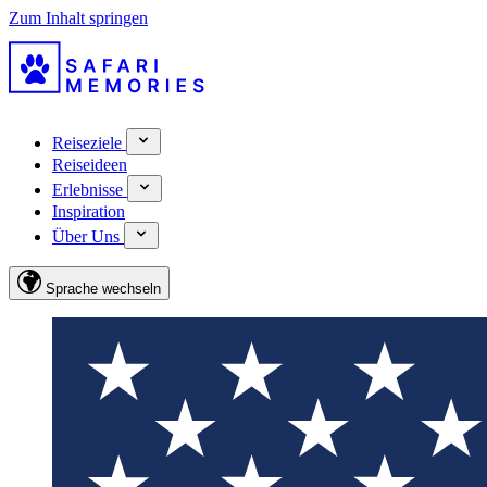
Zum Inhalt springen
Reiseziele
Reiseideen
Erlebnisse
Inspiration
Über Uns
Sprache wechseln