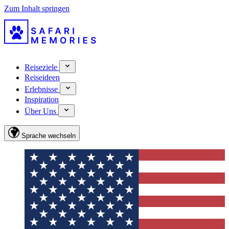
Zum Inhalt springen
Reiseziele
Reiseideen
Erlebnisse
Inspiration
Über Uns
Sprache wechseln