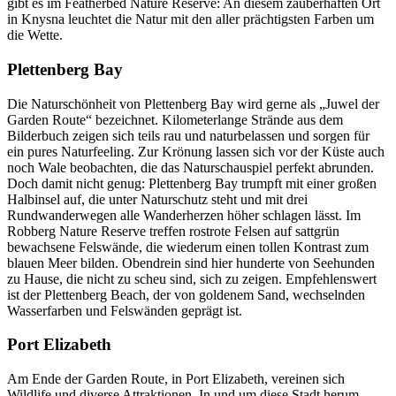
gibt es im Featherbed Nature Reserve: An diesem zauberhaften Ort
in Knysna leuchtet die Natur mit den aller prächtigsten Farben um
die Wette.
Plettenberg Bay
Die Naturschönheit von Plettenberg Bay wird gerne als „Juwel der
Garden Route“ bezeichnet. Kilometerlange Strände aus dem
Bilderbuch zeigen sich teils rau und naturbelassen und sorgen für
ein pures Naturfeeling. Zur Krönung lassen sich vor der Küste auch
noch Wale beobachten, die das Naturschauspiel perfekt abrunden.
Doch damit nicht genug: Plettenberg Bay trumpft mit einer großen
Halbinsel auf, die unter Naturschutz steht und mit drei
Rundwanderwegen alle Wanderherzen höher schlagen lässt. Im
Robberg Nature Reserve treffen rostrote Felsen auf sattgrün
bewachsene Felswände, die wiederum einen tollen Kontrast zum
blauen Meer bilden. Obendrein sind hier hunderte von Seehunden
zu Hause, die nicht zu scheu sind, sich zu zeigen. Empfehlenswert
ist der Plettenberg Beach, der von goldenem Sand, wechselnden
Wasserfarben und Felswänden geprägt ist.
Port Elizabeth
Am Ende der Garden Route, in Port Elizabeth, vereinen sich
Wildlife und diverse Attraktionen. In und um diese Stadt herum