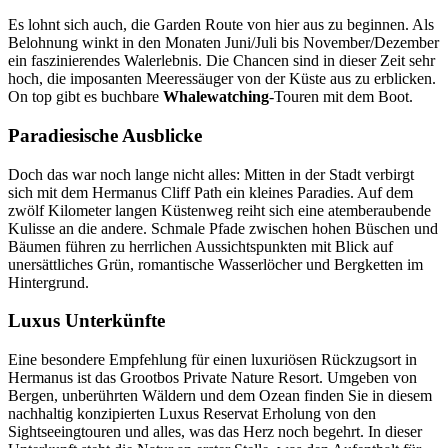
Es lohnt sich auch, die Garden Route von hier aus zu beginnen. Als
Belohnung winkt in den Monaten Juni/Juli bis November/Dezember
ein faszinierendes Walerlebnis. Die Chancen sind in dieser Zeit sehr
hoch, die imposanten Meeressäuger von der Küste aus zu erblicken.
On top gibt es buchbare
Whalewatching
-Touren mit dem Boot.
Paradiesische Ausblicke
Doch das war noch lange nicht alles: Mitten in der Stadt verbirgt
sich mit dem Hermanus Cliff Path ein kleines Paradies. Auf dem
zwölf Kilometer langen Küstenweg reiht sich eine atemberaubende
Kulisse an die andere. Schmale Pfade zwischen hohen Büschen und
Bäumen führen zu herrlichen Aussichtspunkten mit Blick auf
unersättliches Grün, romantische Wasserlöcher und Bergketten im
Hintergrund.
Luxus Unterkünfte
Eine besondere Empfehlung für einen luxuriösen Rückzugsort in
Hermanus ist das Grootbos Private Nature Resort. Umgeben von
Bergen, unberührten Wäldern und dem Ozean finden Sie in diesem
nachhaltig konzipierten Luxus Reservat Erholung von den
Sightseeingtouren und alles, was das Herz noch begehrt. In dieser