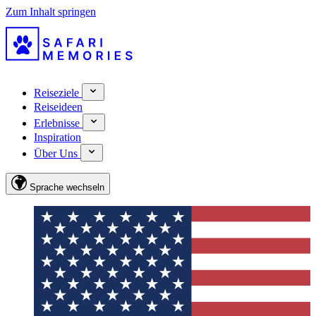
Zum Inhalt springen
Reiseziele
Reiseideen
Erlebnisse
Inspiration
Über Uns
Sprache wechseln