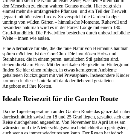
Unterkunft steht die Natur an erster Stelle, was den Aufenthalt für
den Menschen zu einem wahren Genuss macht. Hier zeigt sich
einmal mehr die umfangreiche Pflanzen- und ein Teil der Tierwelt
gepaart mit höchstem Luxus. So verspricht die Garden Lodge –
umringt von wilden Gärten – himmlische Momente. Ruhevoll und
besonders naturnah wird es in der Forest Lodge mit einem 180-
Grad-Rundblick. Die Privatvillen bestechen durch unbeschreibliche
Weite – innen wie außen.
Eine Alternative für alle, die die raue Natur von Hermanus hautnah
spüren möchten, ist der CootClub. Die luxuriösen Holz- und
Steinhäuser, die in einem puren, natürlichen Stil gehalten sind,
stehen direkt am Fluss. Mit der rustikalen Bergkette im Hintergrund
finden Sie hier einen ruhigen, in etwas kernigerem Ambiente
gehaltenen Rückzugsort mit viel Privatsphäre. Insbesondere Kinder
kommen in dieser Unterkunft dank der liebevoll gestalteten
Angebote auf ihre Kosten.
Ideale Reisezeit für die Garden Route
Da die Tagestemperaturen an der Garden Route das ganze Jahr über
durchschnittlich zwischen 18 und 25 Grad liegen, gestaltet sich eine
Reise durchgehend angenehm. Von November bis April ist es am
wärmsten und die Niederschlagswahrscheinlichkeit am geringsten,
auch wenn es immer wieder regnen kann. Der Regen hat jedoch