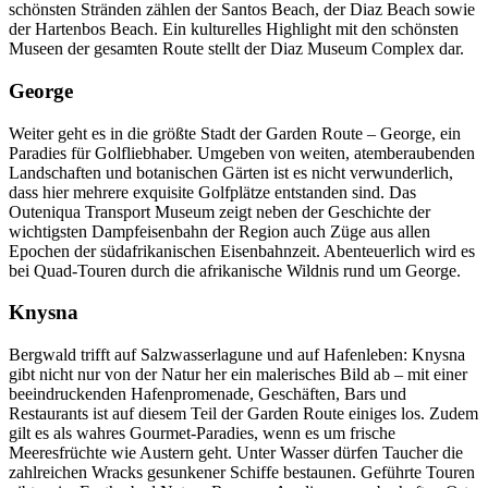
schönsten Stränden zählen der Santos Beach, der Diaz Beach sowie
der Hartenbos Beach. Ein kulturelles Highlight mit den schönsten
Museen der gesamten Route stellt der Diaz Museum Complex dar.
George
Weiter geht es in die größte Stadt der Garden Route – George, ein
Paradies für Golfliebhaber. Umgeben von weiten, atemberaubenden
Landschaften und botanischen Gärten ist es nicht verwunderlich,
dass hier mehrere exquisite Golfplätze entstanden sind. Das
Outeniqua Transport Museum zeigt neben der Geschichte der
wichtigsten Dampfeisenbahn der Region auch Züge aus allen
Epochen der südafrikanischen Eisenbahnzeit. Abenteuerlich wird es
bei Quad-Touren durch die afrikanische Wildnis rund um George.
Knysna
Bergwald trifft auf Salzwasserlagune und auf Hafenleben: Knysna
gibt nicht nur von der Natur her ein malerisches Bild ab – mit einer
beeindruckenden Hafenpromenade, Geschäften, Bars und
Restaurants ist auf diesem Teil der Garden Route einiges los. Zudem
gilt es als wahres Gourmet-Paradies, wenn es um frische
Meeresfrüchte wie Austern geht. Unter Wasser dürfen Taucher die
zahlreichen Wracks gesunkener Schiffe bestaunen. Geführte Touren