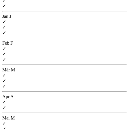
✓
✓
Jan
J
✓
✓
✓
Feb
F
✓
✓
✓
Mär
M
✓
✓
✓
Apr
A
✓
✓
Mai
M
✓
✓