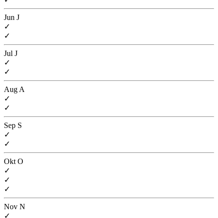
Jun
J
✓
✓
Jul
J
✓
✓
Aug
A
✓
✓
Sep
S
✓
✓
Okt
O
✓
✓
✓
Nov
N
✓