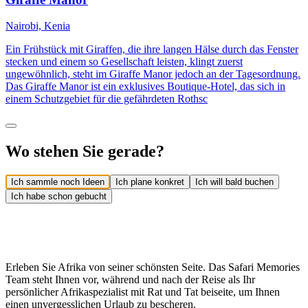
Nairobi, Kenia
Ein Frühstück mit Giraffen, die ihre langen Hälse durch das Fenster
stecken und einem so Gesellschaft leisten, klingt zuerst
ungewöhnlich, steht im Giraffe Manor jedoch an der Tagesordnung.
Das Giraffe Manor ist ein exklusives Boutique-Hotel, das sich in
einem Schutzgebiet für die gefährdeten Rothsc
Wo stehen Sie gerade?
Ich sammle noch Ideen
Ich plane konkret
Ich will bald buchen
Ich habe schon gebucht
Erleben Sie Afrika von seiner schönsten Seite. Das Safari Memories
Team steht Ihnen vor, während und nach der Reise als Ihr
persönlicher Afrikaspezialist mit Rat und Tat beiseite, um Ihnen
einen unvergesslichen Urlaub zu bescheren.