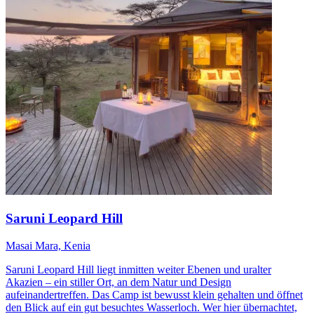
Saruni Leopard Hill
Masai Mara, Kenia
Saruni Leopard Hill liegt inmitten weiter Ebenen und uralter
Akazien – ein stiller Ort, an dem Natur und Design
aufeinandertreffen. Das Camp ist bewusst klein gehalten und öffnet
den Blick auf ein gut besuchtes Wasserloch. Wer hier übernachtet,