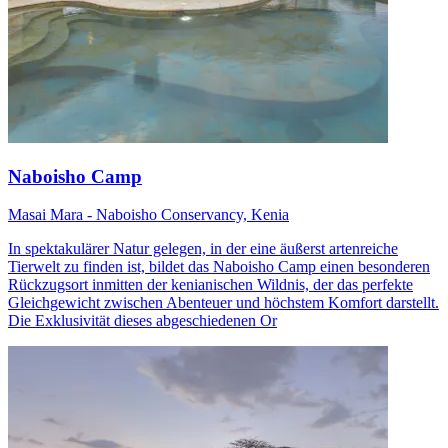
Naboisho Camp
Masai Mara - Naboisho Conservancy, Kenia
In spektakulärer Natur gelegen, in der eine äußerst artenreiche
Tierwelt zu finden ist, bildet das Naboisho Camp einen besonderen
Rückzugsort inmitten der kenianischen Wildnis, der das perfekte
Gleichgewicht zwischen Abenteuer und höchstem Komfort darstellt.
Die Exklusivität dieses abgeschiedenen Or