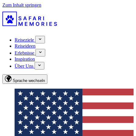
Zum Inhalt springen
Reiseziele
Reiseideen
Erlebnisse
Inspiration
Über Uns
Sprache wechseln