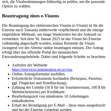
sich, die Visabestimmungen frühzeitig zu prüfen, um die passende
Option zu wählen.
Beantragung eines e-Visums
Die Beantragung des elektronischen Visums (e-Visum) ist für die
Einreise nach Tansania mittlerweile verpflichtend und die einzige
empfohlene Methode, um lange Wartezeiten bei der Ankunft zu
vermeiden. Seit dem 30. Januar 2025 ist das Visum bei Einreise
vollständig abgeschafft worden, sodass Reisende ihr Visum
zwingend vor der Abreise online beantragen müssen. Der Antrag
erfolgt über das offizielle Portal der tansanischen
Einwanderungsbehörde. Dabei sind folgende Schritte zu beachten:
Aufrufen der Webseite
https://eservices.immigration.go.tz/visa
.
Online-Antragsformular ausfüllen.
Erforderliche Dokumente hochladen (Reisepass, Passfoto,
ggf. Flugticket und Hotelbuchung).
Zahlung der Gebühr (50 $ für ein Touristenvisum, 100 $ für
Mehrfacheinreise) per Kreditkarte.
Bearbeitungszeit von mindestens 10 Arbeitstagen
einkalkulieren.
Erhalt der Bestätigung per E-Mail – diese muss ausgedruckt
und bei der Einreise vorgelegt werden.