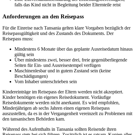
falls das Kind nicht in Begleitung beider Elternteile reist
Anforderungen an den Reisepass
Für die Einreise nach Tansania gelten klare Vorgaben bezüglich der
Reisepassgültigkeit und des Zustands des Dokuments. Der
Reisepass muss:
Mindestens 6 Monate über das geplante Ausreisedatum hinaus
gültig sein
Über mindestens zwei, besser drei, freie gegenüberliegende
Seiten für Ein- und Ausreisestempel verfügen
Maschinenlesbar und in gutem Zustand sein (keine
Beschädigungen)
Vom Inhaber unterschrieben sein
Kindereinträge im Reisepass der Eltern werden nicht akzeptiert.
Kinder benötigen ein eigenes Reisedokument. Vorläufige
Reisedokumente werden nicht anerkannt. Es wird empfohlen,
Minderjährigen ab sechs Jahren einen eigenen Reisepass
auszustellen, da es in der Vergangenheit vereinzelt zu Problemen mit
den tansanischen Behörden kam.
Während des Aufenthalts in Tansania sollten Reisende ihren
Reisepass stets bei sich führen. Zusätzlich ist es ratsam, Kopien aller