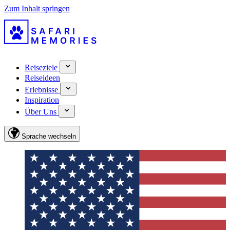
Zum Inhalt springen
Reiseziele
Reiseideen
Erlebnisse
Inspiration
Über Uns
Sprache wechseln