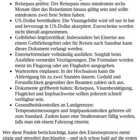
Reisepass prüfen: Der Reisepass muss mindestens sechs
Monate über das Reisedatum hinaus gültig sein und sollte
mindestens zwei freie Seiten haben.
US-Dollar bereithalten: Die Visumgebühr wird oft nur in bar
und bevorzugt in US-Dollar akzeptiert. Euroscheine werden
nicht überall angenommen.
Gelbfieber-Impfzertifikat: Insbesondere bei Einreise aus
einem Gelbfiebergebiet oder für Reisen nach Sansibar kann
dieses Dokument verlangt werden.
Einreiseformulare vollständig ausfüllen: Sorgfalt beim
Ausfüllen vermeidet Verzögerungen. Die Formulare werden
meist im Flugzeug oder am Flughafen ausgegeben.
Wartezeiten einplanen: In der Hochsaison kann die
Abfertigung bis zu zwei Stunden dauern. Geduld und
Freundlichkeit gegenüber den Beamten zahlen sich aus.
Dokumente griffbereit halten: Reisepass, Visumbestätigung,
Flugticket und Impfnachweise sollten jederzeit schnell
verfügbar sein.
Gesundheitskontrollen an Landgrenzen:
Temperaturmessungen und Impfpasskontrollen gehören oft
zum Standard. Zudem kann eine Straßensteuer fällig werden,
falls man mit einem Fahrzeug einreist.
Wer diese Punkte berücksichtigt, kann den Einreiseprozess meist
zügig und stressfrei durchlaufen – und sich schon bald auf die ersten