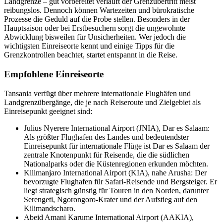
Landgrenze – gut vorbereitet verläuft der Grenzübertritt meist
reibungslos. Dennoch können Wartezeiten und bürokratische
Prozesse die Geduld auf die Probe stellen. Besonders in der
Hauptsaison oder bei Erstbesuchern sorgt die ungewohnte
Abwicklung bisweilen für Unsicherheiten. Wer jedoch die
wichtigsten Einreiseorte kennt und einige Tipps für die
Grenzkontrollen beachtet, startet entspannt in die Reise.
Empfohlene Einreiseorte
Tansania verfügt über mehrere internationale Flughäfen und
Landgrenzübergänge, die je nach Reiseroute und Zielgebiet als
Einreisepunkt geeignet sind:
Julius Nyerere International Airport (JNIA), Dar es Salaam:
Als größter Flughafen des Landes und bedeutendster
Einreisepunkt für internationale Flüge ist Dar es Salaam der
zentrale Knotenpunkt für Reisende, die die südlichen
Nationalparks oder die Küstenregionen erkunden möchten.
Kilimanjaro International Airport (KIA), nahe Arusha: Der
bevorzugte Flughafen für Safari-Reisende und Bergsteiger. Er
liegt strategisch günstig für Touren in den Norden, darunter
Serengeti, Ngorongoro-Krater und der Aufstieg auf den
Kilimandscharo.
Abeid Amani Karume International Airport (AAKIA),