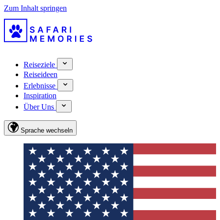
Zum Inhalt springen
Reiseziele
Reiseideen
Erlebnisse
Inspiration
Über Uns
Sprache wechseln